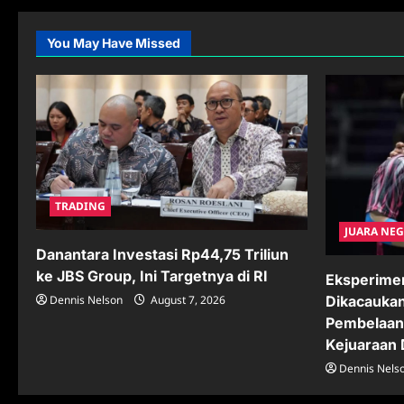
You May Have Missed
TRADING
JUARA NE
Danantara Investasi Rp44,75 Triliun
ke JBS Group, Ini Targetnya di RI
Eksperime
Dennis Nelson
August 7, 2026
Dikacaukan
Pembelaan 
Kejuaraan 
Dennis Nels