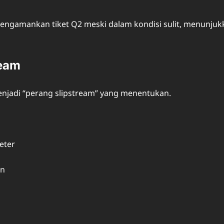
 mengamankan tiket Q2 meski dalam kondisi sulit, menunjuk
ream
enjadi “perang slipstream” yang menentukan.
eter
an