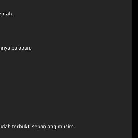
entah.
nnya balapan.
sudah terbukti sepanjang musim.