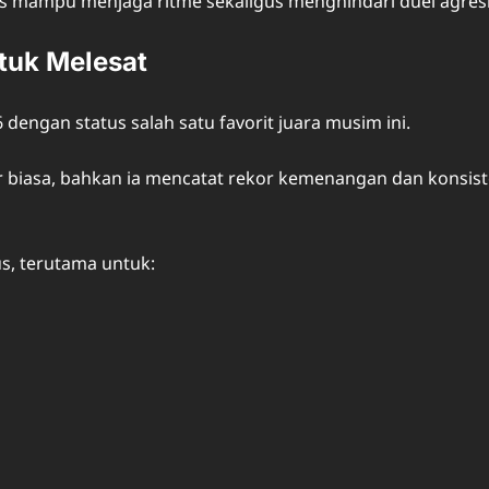
s mampu menjaga ritme sekaligus menghindari duel agresif 
tuk Melesat
6 dengan status salah satu favorit juara musim ini.
ar biasa, bahkan ia mencatat rekor kemenangan dan kons
us, terutama untuk: