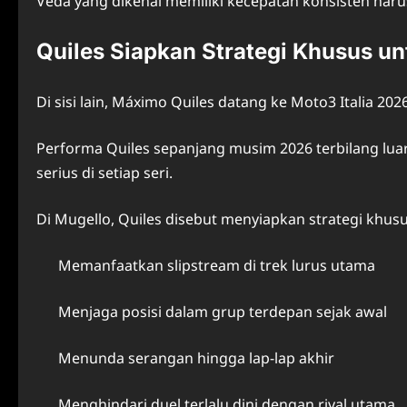
Veda yang dikenal memiliki kecepatan konsisten haru
Quiles Siapkan Strategi Khusus un
Di sisi lain, Máximo Quiles datang ke Moto3 Italia 202
Performa Quiles sepanjang musim 2026 terbilang lu
serius di setiap seri.
Di Mugello, Quiles disebut menyiapkan strategi khus
Memanfaatkan slipstream di trek lurus utama
Menjaga posisi dalam grup terdepan sejak awal
Menunda serangan hingga lap-lap akhir
Menghindari duel terlalu dini dengan rival utama