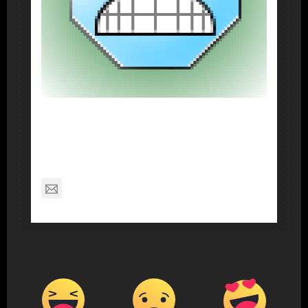
About Post Author
Dennis Nelson
nagabon789@gmail.com