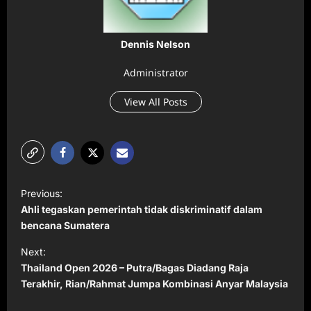
Dennis Nelson
Administrator
View All Posts
P
Previous:
o
Ahli tegaskan pemerintah tidak diskriminatif dalam
s
bencana Sumatera
t
Next:
Thailand Open 2026 – Putra/Bagas Diadang Raja
n
Terakhir, Rian/Rahmat Jumpa Kombinasi Anyar Malaysia
a