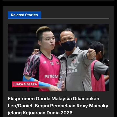
v
i
Related Stories
g
a
t
i
o
n
JUARA NEGARA
Eksperimen Ganda Malaysia Dikacaukan
Leo/Daniel, Begini Pembelaan Rexy Mainaky
jelang Kejuaraan Dunia 2026