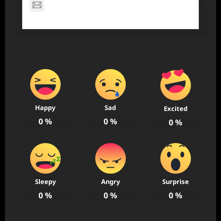
nagabon789@gmail.com
Happy
Sad
Excited
0
%
0
%
0
%
Sleepy
Angry
Surprise
0
%
0
%
0
%