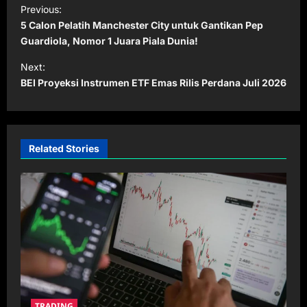
P
Previous:
o
5 Calon Pelatih Manchester City untuk Gantikan Pep
s
Guardiola, Nomor 1 Juara Piala Dunia!
t
Next:
BEI Proyeksi Instrumen ETF Emas Rilis Perdana Juli 2026
n
a
v
i
Related Stories
g
a
t
i
o
n
TRADING