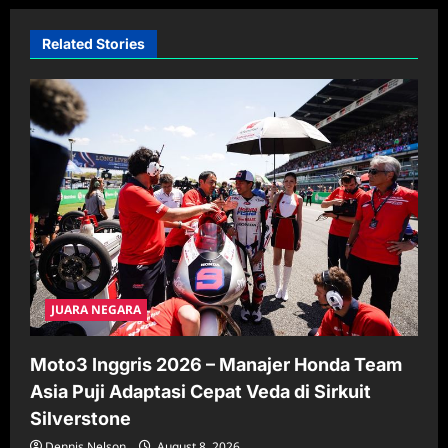
i
Related Stories
g
a
t
i
o
n
JUARA NEGARA
Moto3 Inggris 2026 – Manajer Honda Team
Asia Puji Adaptasi Cepat Veda di Sirkuit
Silverstone
Dennis Nelson
August 8, 2026