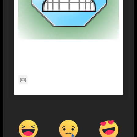
About Post Author
Dennis Nelson
nagabon789@gmail.com