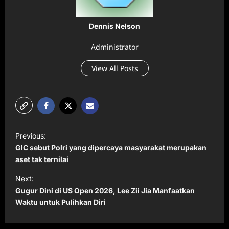
Dennis Nelson
Administrator
View All Posts
P
Previous:
o
GIC sebut Polri yang dipercaya masyarakat merupakan
s
aset tak ternilai
t
Next:
Gugur Dini di US Open 2026, Lee Zii Jia Manfaatkan
n
Waktu untuk Pulihkan Diri
a
v