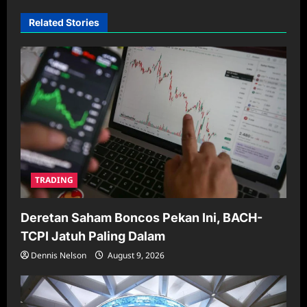
i
Related Stories
g
a
t
i
o
n
TRADING
Deretan Saham Boncos Pekan Ini, BACH-
TCPI Jatuh Paling Dalam
Dennis Nelson
August 9, 2026