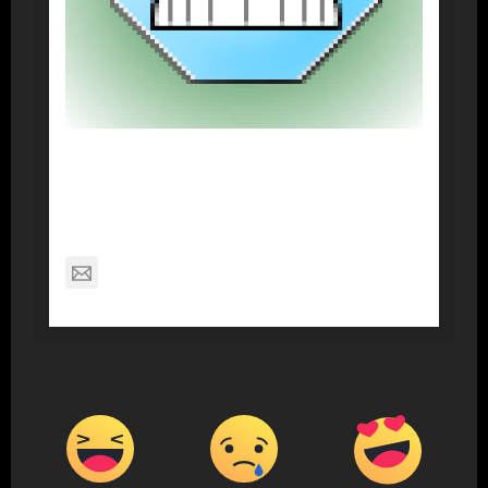
About Post Author
Dennis Nelson
nagabon789@gmail.com