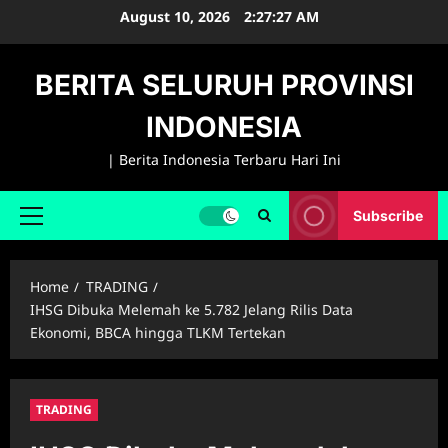
Skip
August 10, 2026
2:27:28 AM
to
content
BERITA SELURUH PROVINSI
INDONESIA
| Berita Indonesia Terbaru Hari Ini
Subscribe
Primary
Menu
Home
TRADING
IHSG Dibuka Melemah ke 5.782 Jelang Rilis Data
Ekonomi, BBCA hingga TLKM Tertekan
TRADING