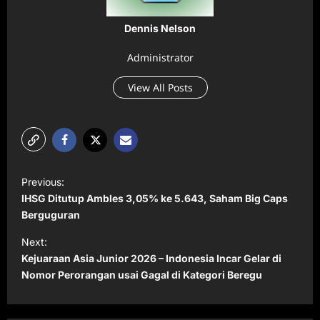
Dennis Nelson
Administrator
View All Posts
P
Previous:
o
IHSG Ditutup Ambles 3,05% ke 5.643, Saham Big Caps
s
Berguguran
t
Next:
Kejuaraan Asia Junior 2026 – Indonesia Incar Gelar di
n
Nomor Perorangan usai Gagal di Kategori Beregu
a
v