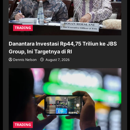
n
TRADING
Danantara Investasi Rp44,75 Triliun ke JBS
Group, Ini Targetnya di RI
Dennis Nelson
August 7, 2026
TRADING