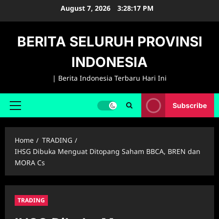
Skip
August 7, 2026
3:28:18 PM
to
content
BERITA SELURUH PROVINSI
INDONESIA
| Berita Indonesia Terbaru Hari Ini
Subscribe
Primary
Menu
Home
TRADING
IHSG Dibuka Menguat Ditopang Saham BBCA, BREN dan
MORA Cs
TRADING