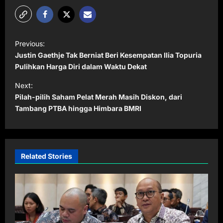
P
Previous:
o
Justin Gaethje Tak Berniat Beri Kesempatan Ilia Topuria
s
Pulihkan Harga Diri dalam Waktu Dekat
t
Next:
Pilah-pilih Saham Pelat Merah Masih Diskon, dari
n
Tambang PTBA hingga Himbara BMRI
a
v
i
Related Stories
g
a
t
i
o