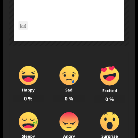
Dennis Nelson
nagabon789@gmail.com
Happy
Sad
Excited
0
%
0
%
0
%
Sleepy
Angry
Surprise