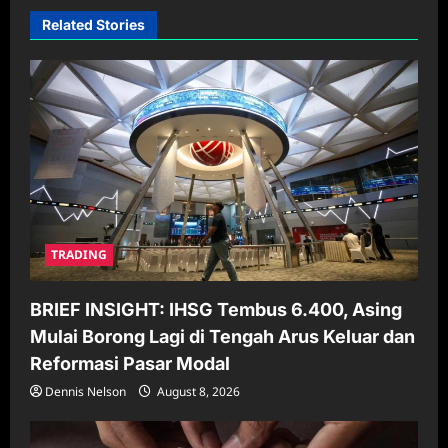
i
Related Stories
g
a
t
i
o
n
TRADING
BRIEF INSIGHT: IHSG Tembus 6.400, Asing
Mulai Borong Lagi di Tengah Arus Keluar dan
Reformasi Pasar Modal
Dennis Nelson
August 8, 2026