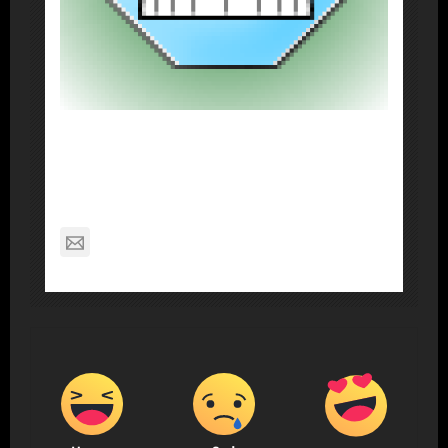
About Post Author
Dennis Nelson
nagabon789@gmail.com