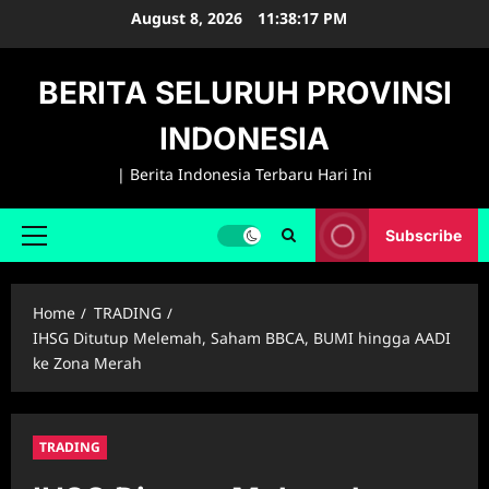
Skip
August 8, 2026
11:38:18 PM
to
content
BERITA SELURUH PROVINSI
INDONESIA
| Berita Indonesia Terbaru Hari Ini
Subscribe
Primary
Menu
Home
TRADING
IHSG Ditutup Melemah, Saham BBCA, BUMI hingga AADI
ke Zona Merah
TRADING