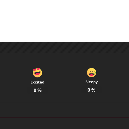
89@gmail.com
Sleepy
Excited
0
%
0
%