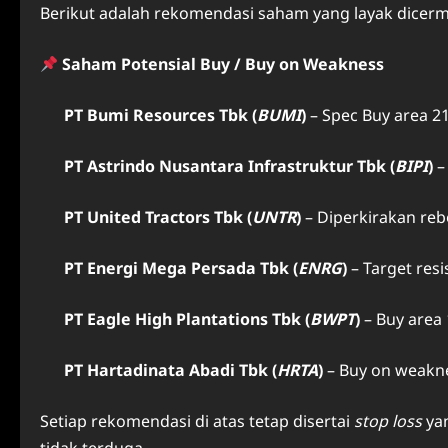
Berikut adalah rekomendasi saham yang layak dicerm
Saham Potensial Buy / Buy on Weakness
PT Bumi Resources Tbk (
BUMI
)
– Spec Buy area 2
PT Astrindo Nusantara Infrastruktur Tbk (
BIPI
)
–
PT United Tractors Tbk (
UNTR
)
– Diperkirakan rebo
PT Energi Mega Persada Tbk (
ENRG
)
– Target resi
PT Eagle High Plantations Tbk (
BWPT
)
– Buy area
PT Hartadinata Abadi Tbk (
HRTA
)
– Buy on weakne
Setiap rekomendasi di atas tetap disertai
stop loss
yan