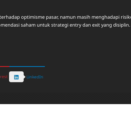
erhadap optimisme pasar, namun masih menghadapi risiko v
omendasi saham untuk strategi entry dan exit yang disipli
rest
LinkedIn
t Author
elson