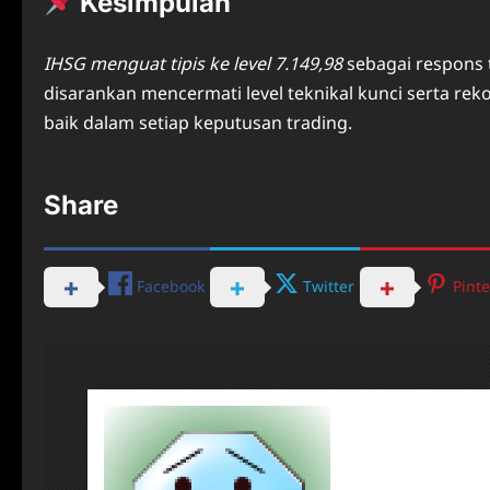
Kesimpulan
IHSG menguat tipis ke level 7.149,98
sebagai respons t
disarankan mencermati level teknikal kunci serta rek
baik dalam setiap keputusan trading.
Share
Facebook
Twitter
Pinte
About Pos
Dennis N