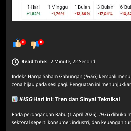
0
0
Read Time:
2 Minute, 22 Second
Indeks Harga Saham Gabungan (
IHSG
) kembali menu
zona hijau pada sesi pagi. Penguatan ini menunjukka
IHSG
Hari Ini: Tren dan Sinyal Teknikal
Pada perdagangan Rabu (1 April 2026),
IHSG
dibuka me
sektoral seperti konsumer, industri, dan keuangan t