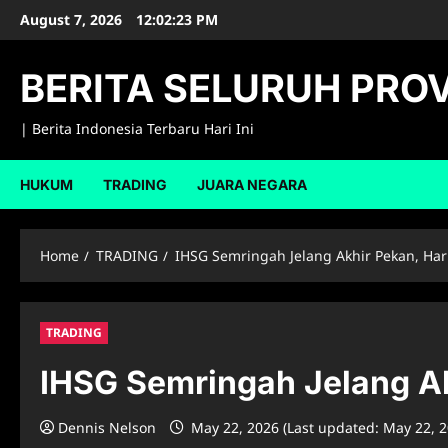
Skip
August 7, 2026
12:02:24 PM
to
content
BERITA SELURUH PROV
| Berita Indonesia Terbaru Hari Ini
HUKUM
TRADING
JUARA NEGARA
Home
TRADING
IHSG Semringah Jelang Akhir Pekan, Hari
TRADING
IHSG Semringah Jelang Akh
Dennis Nelson
May 22, 2026 (Last updated: May 22, 