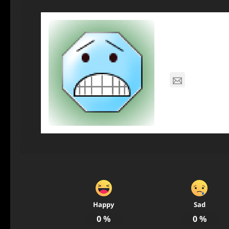
About Pos
Dennis N
nagabon7
Happy
Sad
0
%
0
%