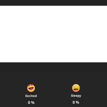
t Author
elson
89@gmail.com
Sleepy
Excited
0
%
0
%