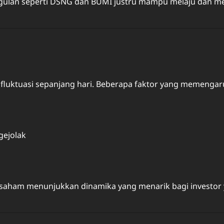
ulan seperti DSNG dan BUMI justru mampu melaju dan mena
fluktuasi sepanjang hari. Beberapa faktor yang memengaru
gejolak
saham menunjukkan dinamika yang menarik bagi investor 