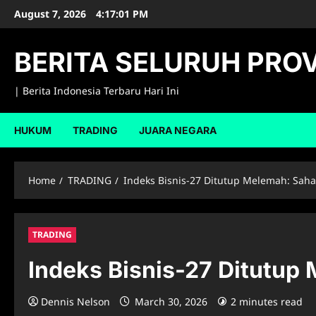
Skip
August 7, 2026
4:17:02 PM
to
content
BERITA SELURUH PROV
| Berita Indonesia Terbaru Hari Ini
HUKUM
TRADING
JUARA NEGARA
Home
TRADING
Indeks Bisnis-27 Ditutup Melemah: S
TRADING
Indeks Bisnis-27 Ditutu
Dennis Nelson
March 30, 2026
2 minutes read