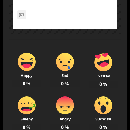
Dennis Nelson
nagabon789@gmail.com
Happy
Sad
Excited
0
%
0
%
0
%
Sleepy
Angry
Surprise
0
%
0
%
0
%