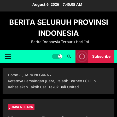
Skip
August 6, 2026
7:45:06 AM
to
content
BERITA SELURUH PROVINSI
INDONESIA
| Berita Indonesia Terbaru Hari Ini
Subscribe
Primary
Menu
Home
JUARA NEGARA
Ketatnya Persaingan Juara, Pelatih Borneo FC Pilih
Rahasiakan Taktik Usai Tekuk Bali United
JUARA NEGARA