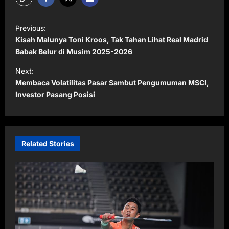
P
Previous:
o
Kisah Malunya Toni Kroos, Tak Tahan Lihat Real Madrid
s
Babak Belur di Musim 2025-2026
t
Next:
Membaca Volatilitas Pasar Sambut Pengumuman MSCI,
n
Investor Pasang Posisi
a
v
i
Related Stories
g
a
t
i
o
n