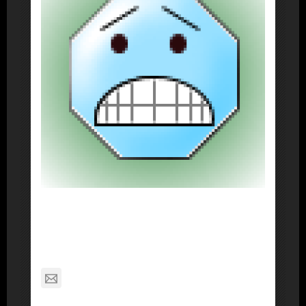
About Post Author
Dennis Nelson
nagabon789@gmail.com