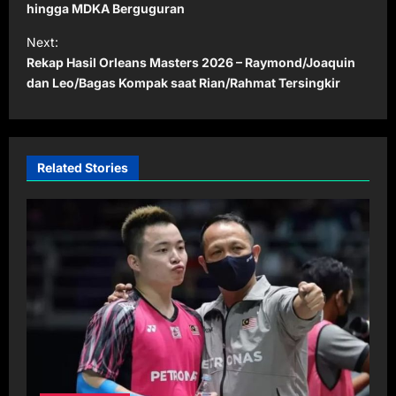
s
hingga MDKA Berguguran
t
Next:
Rekap Hasil Orleans Masters 2026 – Raymond/Joaquin
n
dan Leo/Bagas Kompak saat Rian/Rahmat Tersingkir
a
v
i
Related Stories
g
a
t
i
o
n