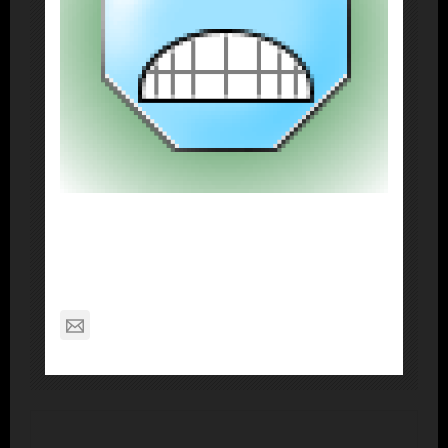
About Post Author
Dennis Nelson
nagabon789@gmail.com