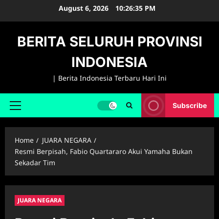
Skip
August 6, 2026
10:26:36 PM
to
content
BERITA SELURUH PROVINSI
INDONESIA
| Berita Indonesia Terbaru Hari Ini
Subscribe
Primary
Menu
Home
JUARA NEGARA
Resmi Berpisah, Fabio Quartararo Akui Yamaha Bukan
Sekadar Tim
JUARA NEGARA