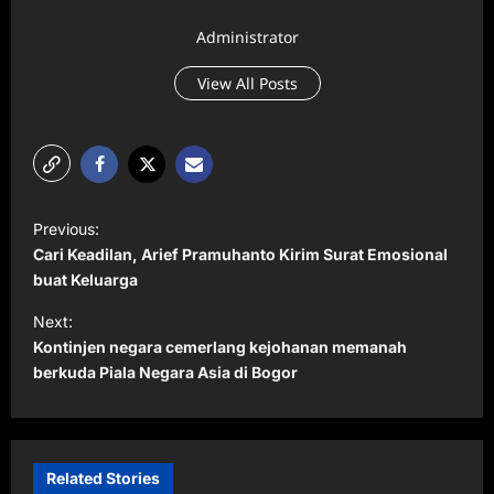
Administrator
View All Posts
P
Previous:
o
Cari Keadilan, Arief Pramuhanto Kirim Surat Emosional
s
buat Keluarga
t
Next:
Kontinjen negara cemerlang kejohanan memanah
n
berkuda Piala Negara Asia di Bogor
a
v
i
Related Stories
g