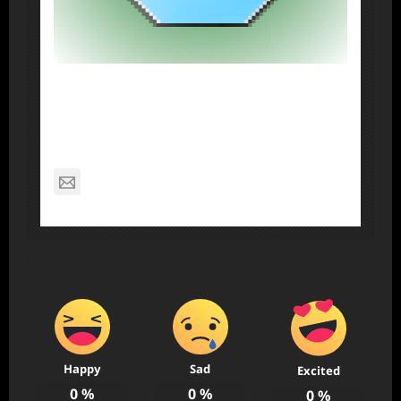
About Post Author
Dennis Nelson
nagabon789@gmail.com
Happy
Sad
Excited
0
%
0
%
0
%