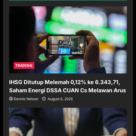
a
t
i
o
n
TRADING
IHSG Ditutup Melemah 0,12% ke 6.343,71,
Saham Energi DSSA CUAN Cs Melawan Arus
Dennis Nelson
August 6, 2026