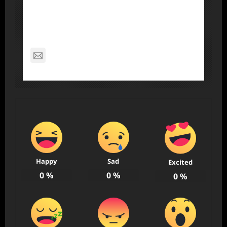
About Post Author
Dennis Nelson
nagabon789@gmail.com
Happy
Sad
Excited
0
%
0
%
0
%