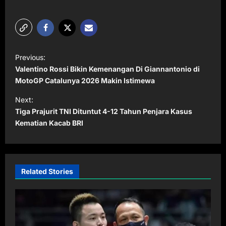
P
Previous:
o
Valentino Rossi Bikin Kemenangan Di Giannantonio di
s
MotoGP Catalunya 2026 Makin Istimewa
t
Next:
Tiga Prajurit TNI Dituntut 4-12 Tahun Penjara Kasus
n
Kematian Kacab BRI
a
v
i
Related Stories
g
a
t
i