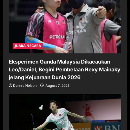
o
n
JUARA NEGARA
Eksperimen Ganda Malaysia Dikacaukan
Leo/Daniel, Begini Pembelaan Rexy Mainaky
jelang Kejuaraan Dunia 2026
Dennis Nelson
August 7, 2026