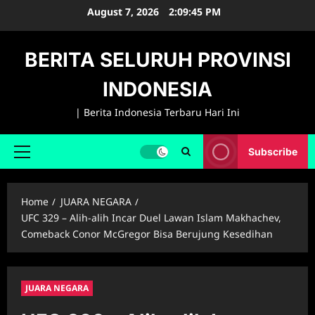
Skip
August 7, 2026
2:09:46 PM
to
content
BERITA SELURUH PROVINSI
INDONESIA
| Berita Indonesia Terbaru Hari Ini
Subscribe
Primary
Menu
Home
JUARA NEGARA
UFC 329 – Alih-alih Incar Duel Lawan Islam Makhachev,
Comeback Conor McGregor Bisa Berujung Kesedihan
JUARA NEGARA