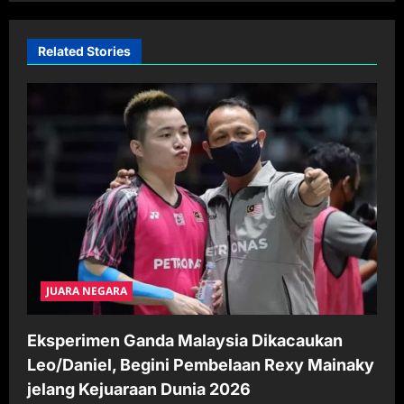
v
i
Related Stories
g
a
t
i
o
n
JUARA NEGARA
Eksperimen Ganda Malaysia Dikacaukan
Leo/Daniel, Begini Pembelaan Rexy Mainaky
jelang Kejuaraan Dunia 2026