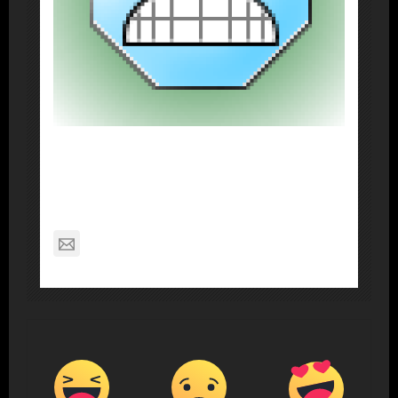
About Post Author
Dennis Nelson
nagabon789@gmail.com