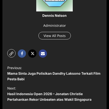
Dennis Nelson
Administrator
View All Posts
P
Previous:
o
Mama Sinta Juga Polisikan Dandhy Laksono Terkait Film
s
Pesta Babi
t
Next:
Hasil Indonesia Open 2026 – Jonatan Christie
n
Pertahankan Rekor Unbeaten atas Wakil Singapura
a