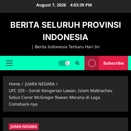
Skip
August 7, 2026
4:03:40 PM
to
content
BERITA SELURUH PROVINSI
INDONESIA
| Berita Indonesia Terbaru Hari Ini
Subscribe
Primary
Menu
Home
JUARA NEGARA
UFC 329 – Soroti Kengerian Lawan, Islam Makhachev
Sebut Conor McGregor Rawan Merana di Laga
Comeback-nya
JUARA NEGARA