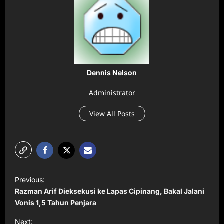
Dennis Nelson
Administrator
View All Posts
P
Previous:
o
Razman Arif Dieksekusi ke Lapas Cipinang, Bakal Jalani
s
Vonis 1,5 Tahun Penjara
t
Next: