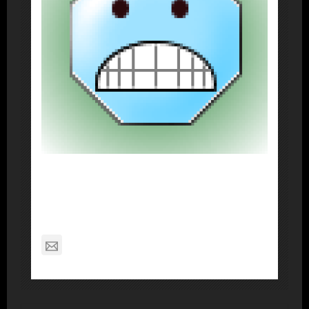
About Post Author
Dennis Nelson
nagabon789@gmail.com