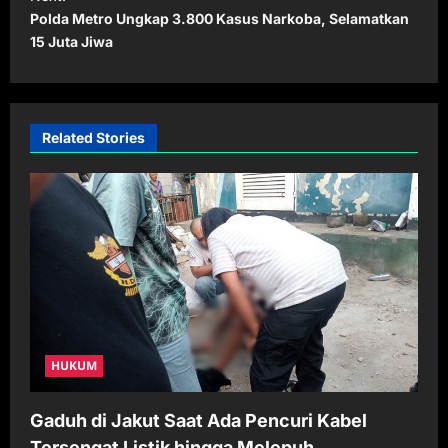
Polda Metro Ungkap 3.800 Kasus Narkoba, Selamatkan
n
15 Juta Jiwa
a
v
i
Related Stories
g
a
t
i
o
n
HUKUM
Gaduh di Jakut Saat Ada Pencuri Kabel
Tersengat Listik hingga Melepuh