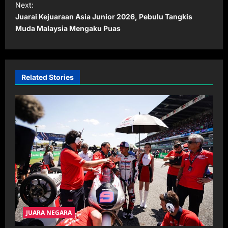
t
Next:
Juarai Kejuaraan Asia Junior 2026, Pebulu Tangkis
n
Muda Malaysia Mengaku Puas
a
v
i
Related Stories
g
a
t
i
o
n
JUARA NEGARA