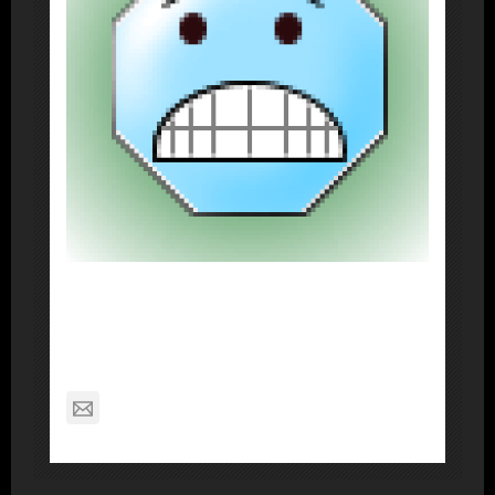
About Post Author
Dennis Nelson
nagabon789@gmail.com