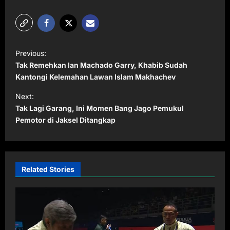
P
Previous:
o
Tak Remehkan Ian Machado Garry, Khabib Sudah
s
Kantongi Kelemahan Lawan Islam Makhachev
t
Next:
Tak Lagi Garang, Ini Momen Bang Jago Pemukul
n
Pemotor di Jaksel Ditangkap
a
v
i
Related Stories
g
a
t
i