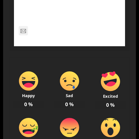
About Post Author
Dennis Nelson
nagabon789@gmail.com
Happy
Sad
Excited
0
%
0
%
0
%