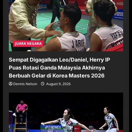
o
n
JUARA NEGARA
Sempat Digagalkan Leo/Daniel, Herry IP
Puas Rotasi Ganda Malaysia Akhirnya
Berbuah Gelar di Korea Masters 2026
Dennis Nelson
August 9, 2026