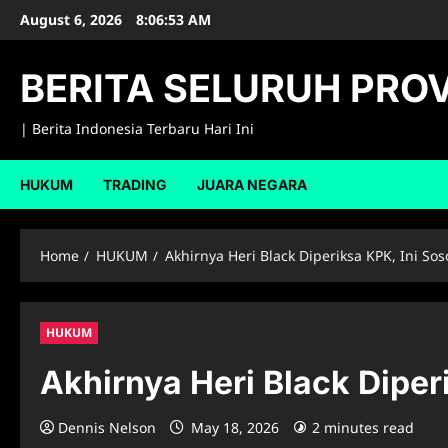
Skip
August 6, 2026
8:06:54 AM
to
content
BERITA SELURUH PROV
| Berita Indonesia Terbaru Hari Ini
HUKUM
TRADING
JUARA NEGARA
Home
HUKUM
Akhirnya Heri Black Diperiksa KPK, Ini So
HUKUM
Akhirnya Heri Black Diper
Dennis Nelson
May 18, 2026
2 minutes read