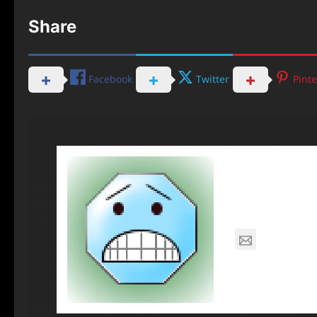
Share
Facebook
Twitter
Pinte
About Pos
Dennis N
nagabon7