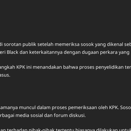
sorotan publik setelah memeriksa sosok yang dikenal seba
ri Black dan keterkaitannya dengan dugaan perkara yang 
 langkah KPK ini menandakan bahwa proses penyelidikan t
asus.
manya muncul dalam proses pemeriksaan oleh KPK. Sosok in
rbagai media sosial dan forum diskusi.
n terhadap pihak-pihak tertentu biasanya dilakukan untuk 