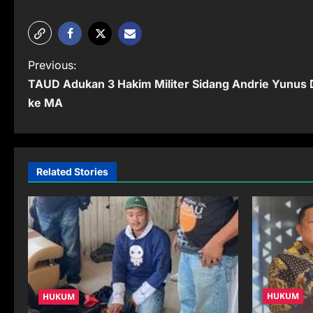
P
Previous:
TAUD Adukan 3 Hakim Militer Sidang Andrie Yunus 
o
ke MA
s
t
n
Related Stories
a
v
i
g
a
HUKUM
HUKUM