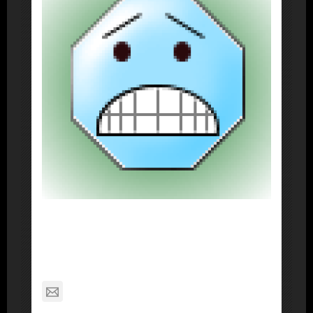
About Post Author
Dennis Nelson
nagabon789@gmail.com