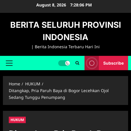
Skip
August 8, 2026
7:28:07 PM
to
content
BERITA SELURUH PROVINSI
INDONESIA
| Berita Indonesia Terbaru Hari Ini
Subscribe
Primary
Menu
Home
HUKUM
Ditangkap, Pria Paruh Baya di Bogor Lecehkan Ojol
Sedang Tunggu Penumpang
HUKUM