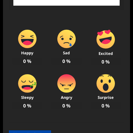
Happy
Sad
Excited
0
%
0
%
0
%
Sleepy
Angry
Surprise
0
%
0
%
0
%