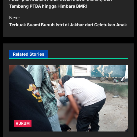
s
Tambang PTBA hingga Himbara BMRI
t
Next:
Terkuak Suami Bunuh Istri di Jakbar dari Celetukan Anak
n
a
v
i
Related Stories
g
a
t
i
o
n
HUKUM