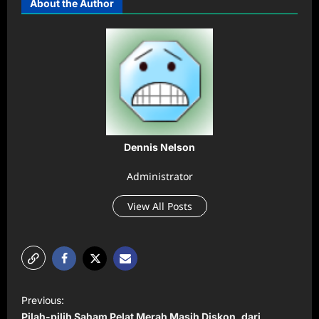
About the Author
Dennis Nelson
Administrator
View All Posts
P
Previous:
o
Pilah-pilih Saham Pelat Merah Masih Diskon, dari