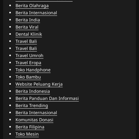
Berita Olahraga
Berita Internasional
Berita India
Berita Viral
Dental Klinik
Travel Bali
Travel Bali
Travel Umroh
Travel Eropa
Toko Handphone
Toko Bambu
Website Peluang Kerja
Berita Indonesia
Berita Panduan Dan Informasi
Berita Trending
Berita Internasional
Komunitas Donasi
Berita Filipina
Toko Mesin