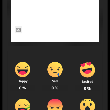
About Post Author
Dennis Nelson
nagabon789@gmail.com
Happy
Sad
Excited
0
%
0
%
0
%