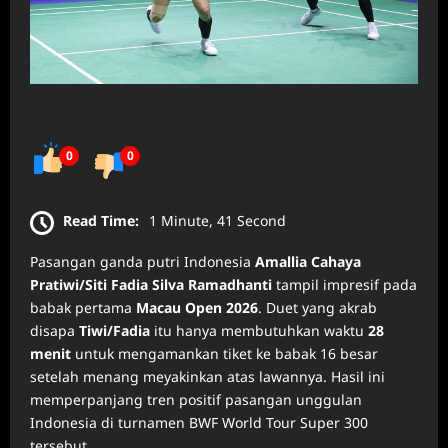
0
0
Read Time:
1 Minute, 41 Second
Pasangan ganda putri Indonesia
Amallia Cahaya
Pratiwi/Siti Fadia Silva Ramadhanti
tampil impresif pada
babak pertama
Macau Open 2026
. Duet yang akrab
disapa
Tiwi/Fadia
itu hanya membutuhkan waktu
28
menit
untuk mengamankan tiket ke babak 16 besar
setelah menang meyakinkan atas lawannya. Hasil ini
memperpanjang tren positif pasangan unggulan
Indonesia di turnamen BWF World Tour Super 300
tersebut.