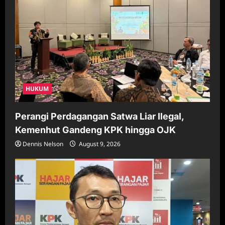
i
o
n
HUKUM
Perangi Perdagangan Satwa Liar Ilegal,
Kemenhut Gandeng KPK hingga OJK
Dennis Nelson
August 9, 2026