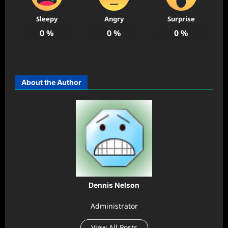
Sleepy
Angry
Surprise
0
%
0
%
0
%
About the Author
Dennis Nelson
Administrator
View All Posts