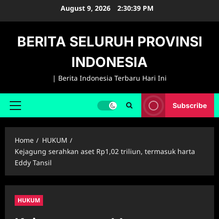
Skip
August 9, 2026
2:30:40 PM
to
content
BERITA SELURUH PROVINSI
INDONESIA
| Berita Indonesia Terbaru Hari Ini
Subscribe
Primary
Menu
Home
HUKUM
Kejagung serahkan aset Rp1,02 triliun, termasuk harta
Eddy Tansil
HUKUM