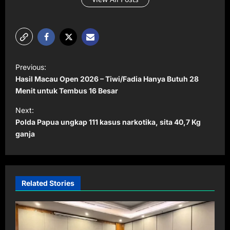
P
Previous:
o
Hasil Macau Open 2026 – Tiwi/Fadia Hanya Butuh 28
s
Menit untuk Tembus 16 Besar
t
Next:
Polda Papua ungkap 111 kasus narkotika, sita 40,7 Kg
n
ganja
a
v
i
Related Stories
g
a
t