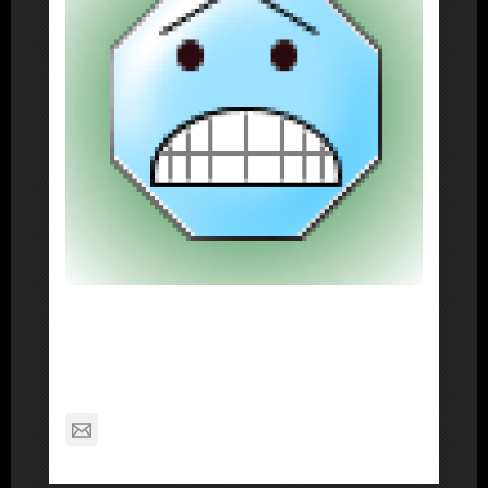
About Post Author
Dennis Nelson
nagabon789@gmail.com