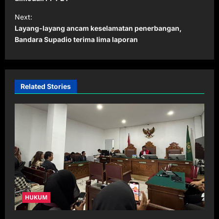
s
t
Next:
Layang-layang ancam keselamatan penerbangan,
n
Bandara Supadio terima lima laporan
a
v
i
Related Stories
g
a
t
i
o
n
HUKUM