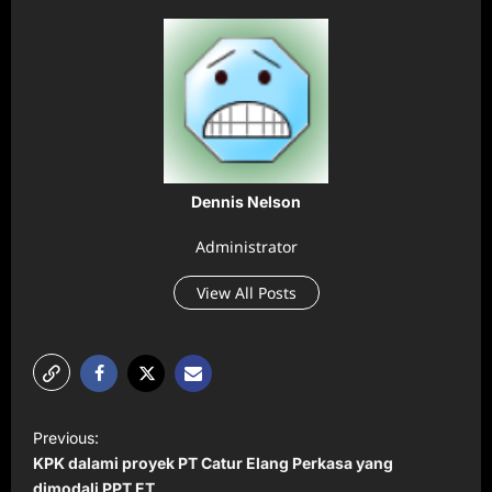
Dennis Nelson
Administrator
View All Posts
P
Previous:
o
KPK dalami proyek PT Catur Elang Perkasa yang
dimodali PPT ET