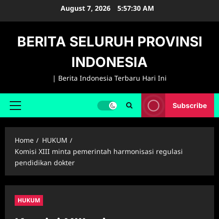
Skip
August 7, 2026
5:57:31 AM
to
content
BERITA SELURUH PROVINSI
INDONESIA
| Berita Indonesia Terbaru Hari Ini
Subscribe
Primary
Menu
Home
HUKUM
Komisi XIII minta pemerintah harmonisasi regulasi
pendidikan dokter
HUKUM