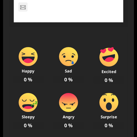
nagabon789@gmail.com
Happy
Sad
Excited
0
%
0
%
0
%
Sleepy
Angry
Surprise
0
%
0
%
0
%