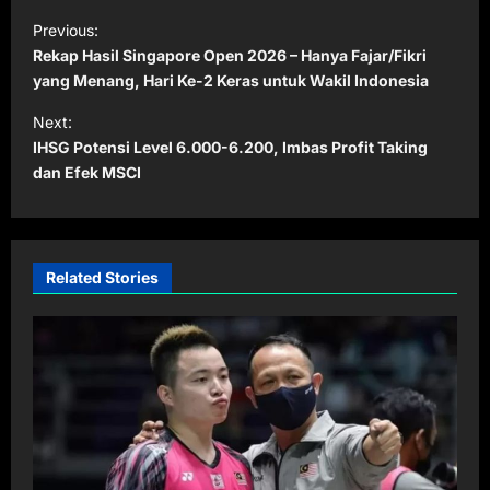
P
Previous:
o
Rekap Hasil Singapore Open 2026 – Hanya Fajar/Fikri
s
yang Menang, Hari Ke-2 Keras untuk Wakil Indonesia
t
Next:
IHSG Potensi Level 6.000-6.200, Imbas Profit Taking
n
dan Efek MSCI
a
v
i
Related Stories
g
a
t
i
o
n