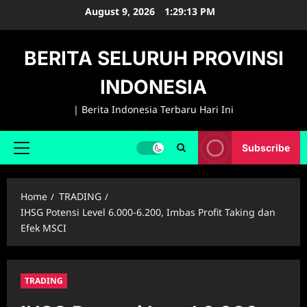
Skip
August 9, 2026
1:29:14 PM
to
content
BERITA SELURUH PROVINSI
INDONESIA
| Berita Indonesia Terbaru Hari Ini
Subscribe
Primary
Menu
Home
TRADING
IHSG Potensi Level 6.000-6.200, Imbas Profit Taking dan
Efek MSCI
TRADING