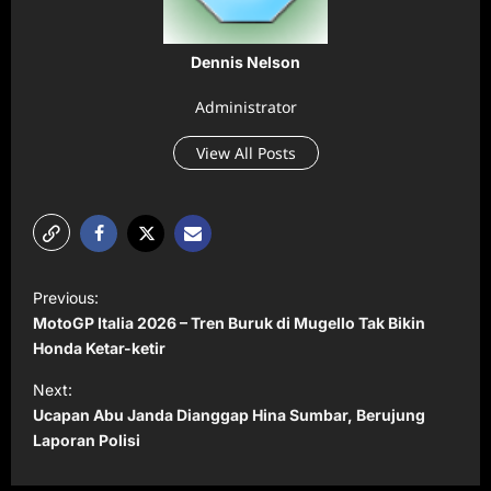
Dennis Nelson
Administrator
View All Posts
P
Previous:
o
MotoGP Italia 2026 – Tren Buruk di Mugello Tak Bikin
s
Honda Ketar-ketir
t
Next:
Ucapan Abu Janda Dianggap Hina Sumbar, Berujung
n
Laporan Polisi
a
v