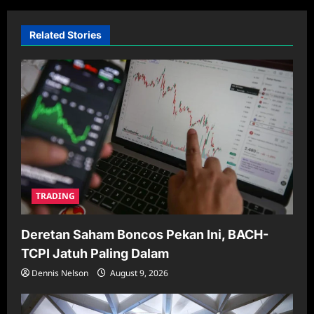
i
Related Stories
g
a
t
i
o
n
TRADING
Deretan Saham Boncos Pekan Ini, BACH-
TCPI Jatuh Paling Dalam
Dennis Nelson
August 9, 2026