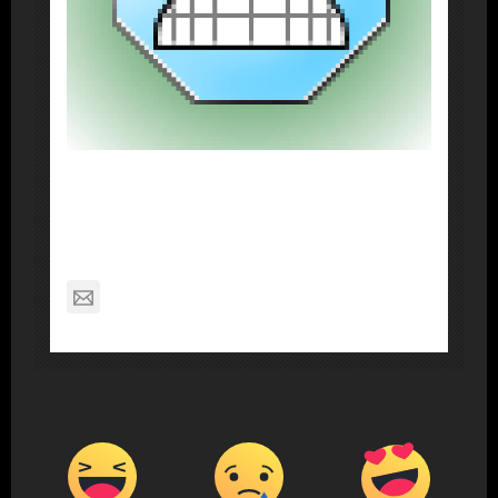
About Post Author
Dennis Nelson
nagabon789@gmail.com