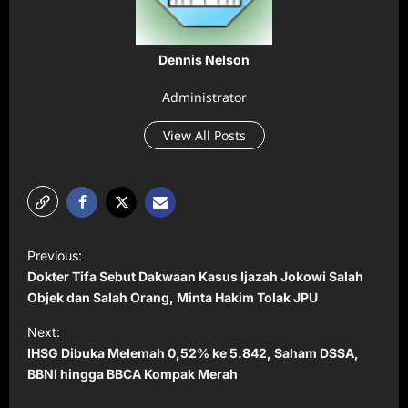
Dennis Nelson
Administrator
View All Posts
P
Previous:
o
Dokter Tifa Sebut Dakwaan Kasus Ijazah Jokowi Salah
s
Objek dan Salah Orang, Minta Hakim Tolak JPU
t
Next:
IHSG Dibuka Melemah 0,52% ke 5.842, Saham DSSA,
n
BBNI hingga BBCA Kompak Merah
a