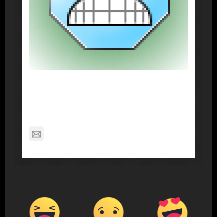
About Post Author
Dennis Nelson
nagabon789@gmail.com