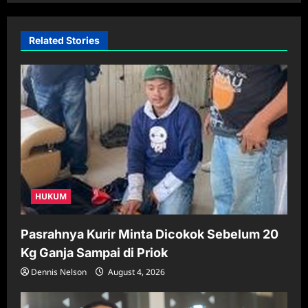
v
i
Related Stories
g
a
t
i
o
n
HUKUM
Pasrahnya Kurir Minta Dicokok Sebelum 20
Kg Ganja Sampai di Priok
Dennis Nelson
August 4, 2026