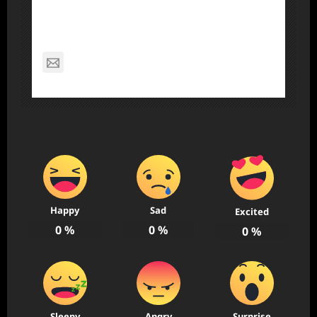
Dennis Nelson
nagabon789@gmail.com
Happy
Sad
Excited
0
%
0
%
0
%
Sleepy
Angry
Surprise