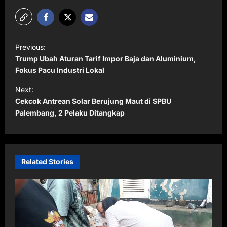
P
Previous:
o
Trump Ubah Aturan Tarif Impor Baja dan Aluminium,
s
Fokus Pacu Industri Lokal
t
Next:
Cekcok Antrean Solar Berujung Maut di SPBU
n
Palembang, 2 Pelaku Ditangkap
a
v
i
Related Stories
g
a
t
i