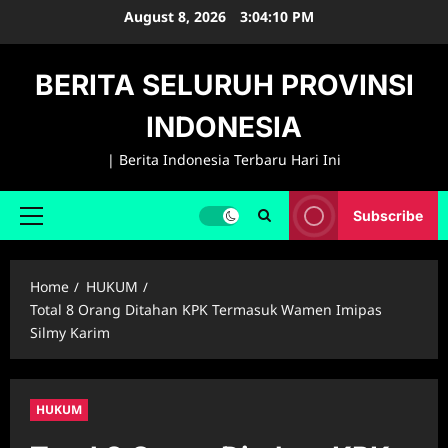
Skip
August 8, 2026
3:04:11 PM
to
content
BERITA SELURUH PROVINSI
INDONESIA
| Berita Indonesia Terbaru Hari Ini
Subscribe
Primary
Menu
Home
HUKUM
Total 8 Orang Ditahan KPK Termasuk Wamen Imipas
Silmy Karim
HUKUM