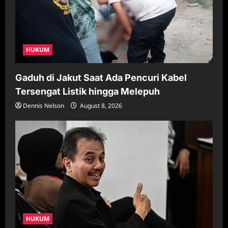
o
n
HUKUM
Gaduh di Jakut Saat Ada Pencuri Kabel
Tersengat Listik hingga Melepuh
Dennis Nelson
August 8, 2026
HUKUM