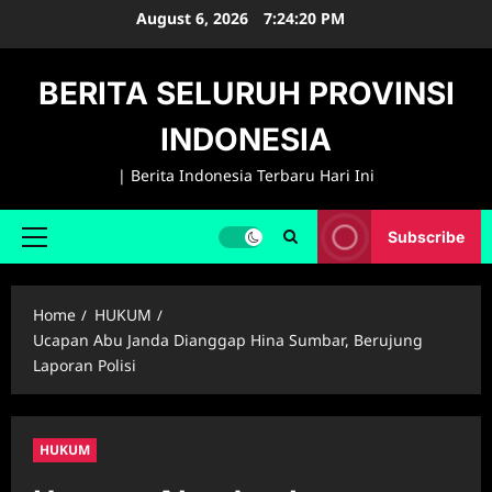
Skip
August 6, 2026
7:24:21 PM
to
content
BERITA SELURUH PROVINSI
INDONESIA
| Berita Indonesia Terbaru Hari Ini
Subscribe
Primary
Menu
Home
HUKUM
Ucapan Abu Janda Dianggap Hina Sumbar, Berujung
Laporan Polisi
HUKUM