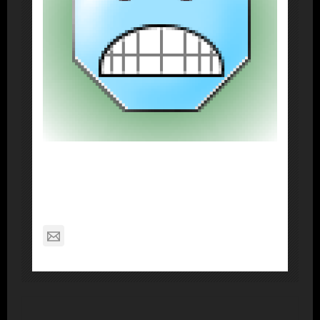
About Post Author
Dennis Nelson
nagabon789@gmail.com