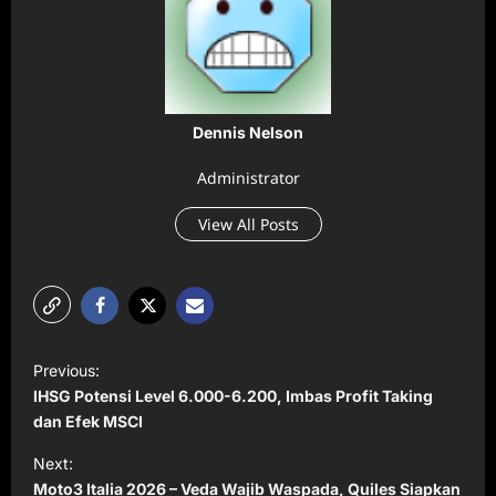
Dennis Nelson
Administrator
View All Posts
P
Previous:
o
IHSG Potensi Level 6.000-6.200, Imbas Profit Taking
s
dan Efek MSCI
t
Next:
Moto3 Italia 2026 – Veda Wajib Waspada, Quiles Siapkan
n