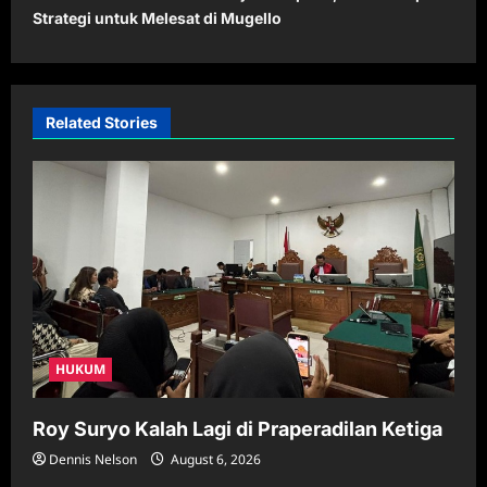
Strategi untuk Melesat di Mugello
a
v
i
Related Stories
g
a
t
i
o
n
HUKUM
Roy Suryo Kalah Lagi di Praperadilan Ketiga
Dennis Nelson
August 6, 2026