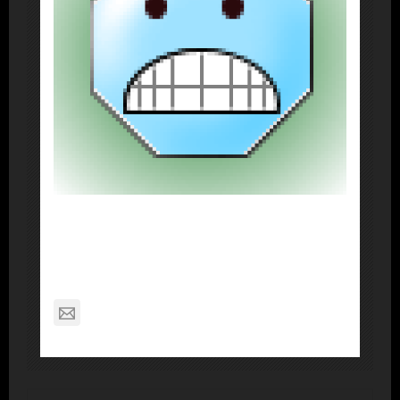
About Post Author
Dennis Nelson
nagabon789@gmail.com