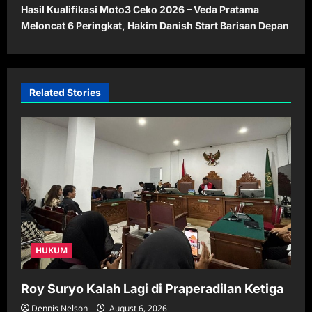
Hasil Kualifikasi Moto3 Ceko 2026 – Veda Pratama
n
Meloncat 6 Peringkat, Hakim Danish Start Barisan Depan
a
v
i
Related Stories
g
a
t
i
o
n
HUKUM
Roy Suryo Kalah Lagi di Praperadilan Ketiga
Dennis Nelson
August 6, 2026