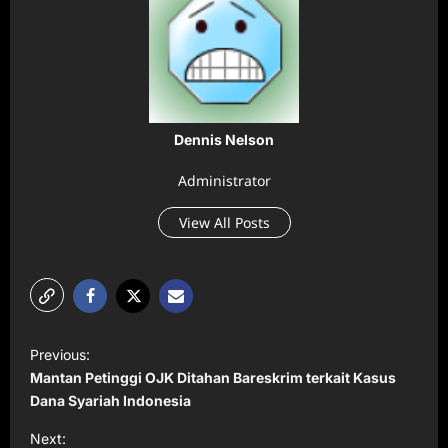
Dennis Nelson
Administrator
View All Posts
P
Previous:
o
Mantan Petinggi OJK Ditahan Bareskrim terkait Kasus
s
Dana Syariah Indonesia
t
Next: