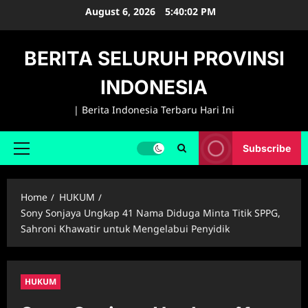
Skip
August 6, 2026
5:40:03 PM
to
content
BERITA SELURUH PROVINSI
INDONESIA
| Berita Indonesia Terbaru Hari Ini
Subscribe
Primary
Menu
Home
HUKUM
Sony Sonjaya Ungkap 41 Nama Diduga Minta Titik SPPG,
Sahroni Khawatir untuk Mengelabui Penyidik
HUKUM