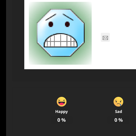
About Pos
Dennis N
nagabon7
Happy
Sad
0
%
0
%