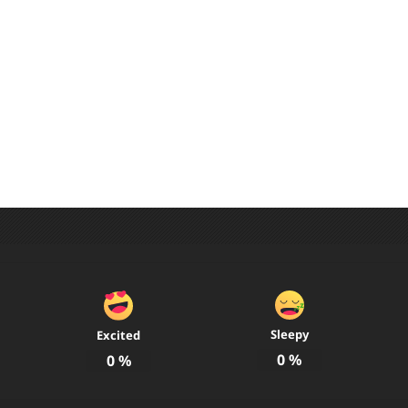
t Author
elson
89@gmail.com
Sleepy
Excited
0
%
0
%